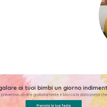
galare ai tuoi bimbi un giorno indiment
 preventivo on-line gratuitamente e blocca la data prima che 
Prenota la tua festa